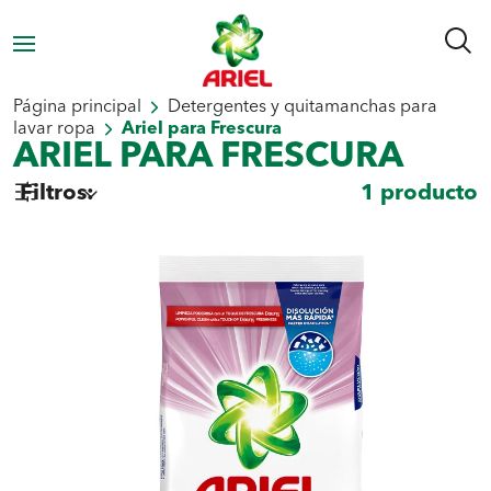
Página principal
Detergentes y quitamanchas para
lavar ropa
Ariel para Frescura
ARIEL PARA FRESCURA
Filtros
:
1
producto
Seleccionar por tipo
Detergente en Polvo para Ropa
Detergente Líquido para Ropa
Seleccionar por necessidad
Blancura
Quitamanchas
Frescura