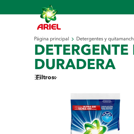
Página principal
Detergentes y quitamanch
DETERGENTE 
DURADERA
Filtros
:
Seleccionar por tipo
Detergente en Polvo para Ropa
Seleccionar por necessidad
Blancura
Quitamanchas
Fres