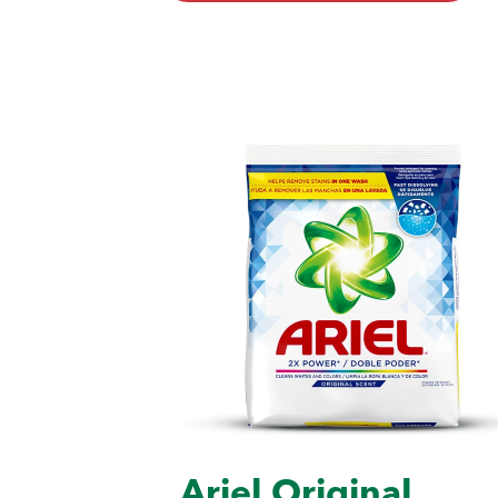
Ariel Original
,